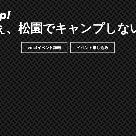
p!
ぇ
、
松
園
で
キ
ャ
ン
プ
し
な
vol.4イベント詳細
イベント申し込み