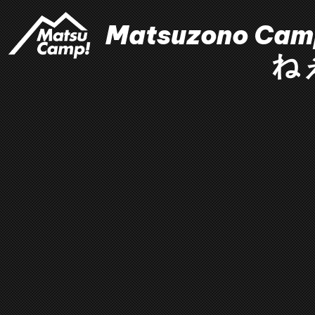
Matsuzono
Cam
ね